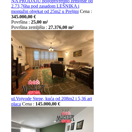
NA PRODAJU poljoprivredno zemljište od
2.73,76ha pod zasadom LEŠNIKA i
montažni objekat od 25m2 u Preljini
Cena :
345.000,00 €
Površina :
25,00 m²
Površina zemljišta :
27.376,00 m²
ul.Vojvode Stepe, kuća od 208m2 i 5,36 ari
placa
Cena :
145.000,00 €