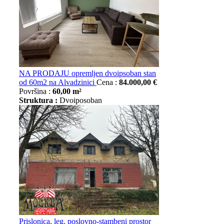
NA PRODAJU opremljen dvoipsoban stan
od 60m2 na Alvadzinici
Cena :
84.000,00 €
Površina :
60,00 m²
Struktura :
Dvoiposoban
Prislonica, leg. poslovno-stambeni prostor