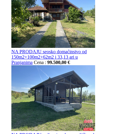
NA PRODAJU seosko domaćinstvo od
150m2+100m2+62m2 i 33,13 ari u
Pranjanima
Cena :
99.500,00 €