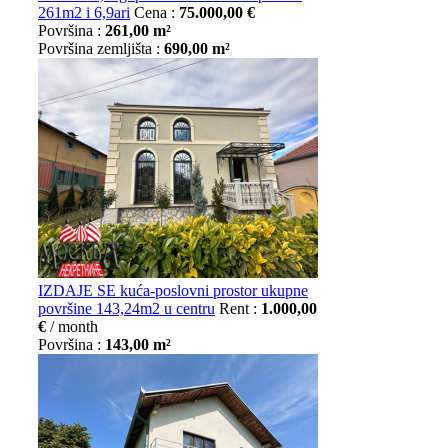
261m2 i 6,9ari
Cena :
75.000,00 €
Površina :
261,00 m²
Površina zemljišta :
690,00 m²
IZDAJE SE kuća-poslovni prostor ukupne
površine 143,24m2 u centru
Rent :
1.000,00
€
/ month
Površina :
143,00 m²