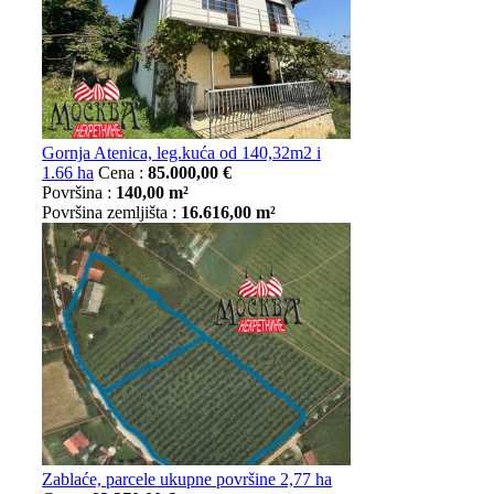
Gornja Atenica, leg.kuća od 140,32m2 i
1.66 ha
Cena :
85.000,00 €
Površina :
140,00 m²
Površina zemljišta :
16.616,00 m²
Zablaće, parcele ukupne površine 2,77 ha