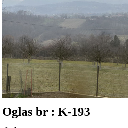
Oglas br : K-193