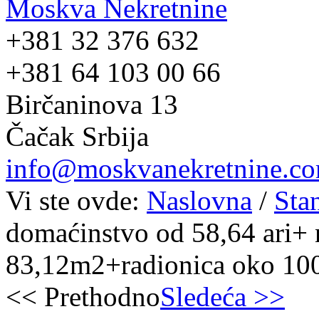
Moskva Nekretnine
+381 32 376 632
+381 64 103 00 66
Birčaninova 13
Čačak Srbija
info@moskvanekretnine.c
Vi ste ovde:
Naslovna
/
Sta
domaćinstvo od 58,64 ari+
83,12m2+radionica oko 10
<< Prethodno
Sledeća >>