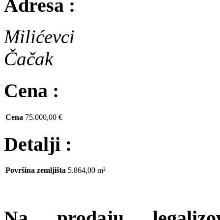
Adresa :
Milićevci
Čačak
Cena :
Cena
75.000,00 €
Detalji :
Površina zemljišta
5.864,00 m²
Na prodaju legalizo