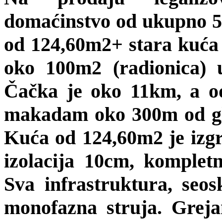
domaćinstvo od ukupno 5
od 124,60m2+ stara kuća
oko 100m2 (radionica) 
Čačka je oko 11km, a o
makadam oko 300m od gla
Kuća od 124,60m2 je izgr
izolacija 10cm, kompletn
Sva infrastruktura, seo
monofazna struja. Grejan