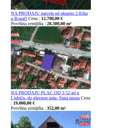
NA PRODAJU parcela od ukupno 2.83ha
u Rogači
Cena :
12.700,00 €
Površina zemljišta :
28.300,00 m²
NA PRODAJU PLAC OD 3,52 ari u
Ljubiću- do glavnog puta- Stara pruga
Cena
:
19.000,00 €
Površina zemljišta :
352,00 m²