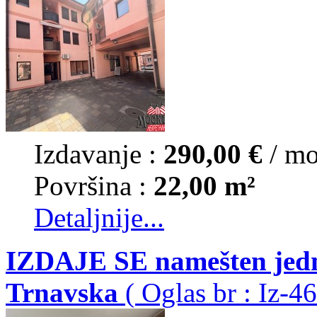
Izdavanje :
290,00 €
/ m
Površina :
22,00 m²
Detaljnije...
IZDAJE SE namešten jedn
Trnavska
( Oglas br : Iz-4