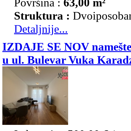
Površina :
63,00 m²
Struktura :
Dvoiposoba
Detaljnije...
IZDAJE SE NOV namešten
u ul. Bulevar Vuka Karad