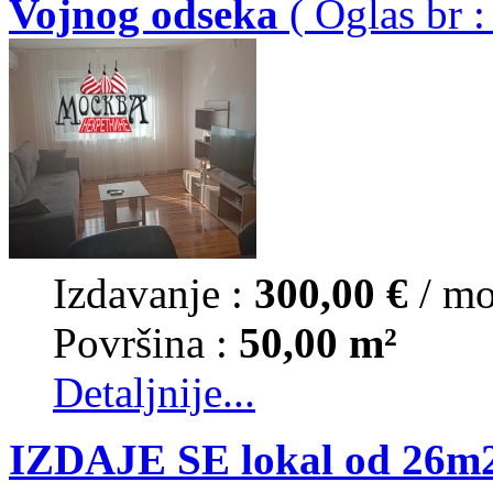
Vojnog odseka
( Oglas br :
Izdavanje :
300,00 €
/ m
Površina :
50,00 m²
Detaljnije...
IZDAJE SE lokal od 26m2