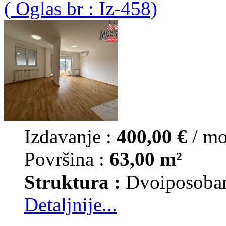
( Oglas br : Iz-458)
Izdavanje :
400,00 €
/ m
Površina :
63,00 m²
Struktura :
Dvoiposoba
Detaljnije...