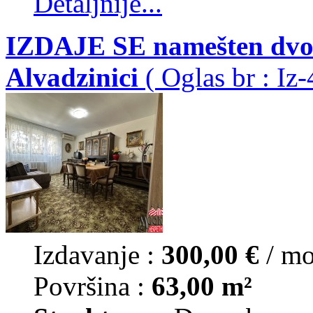
Detaljnije...
IZDAJE SE namešten dvo
Alvadzinici
( Oglas br : Iz
Izdavanje :
300,00 €
/ m
Površina :
63,00 m²