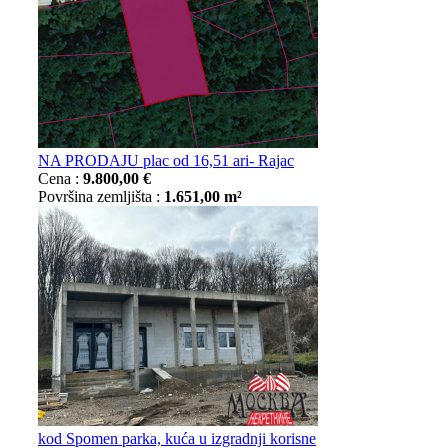
NA PRODAJU plac od 16,51 ari- Rajac
Cena :
9.800,00 €
Površina zemljišta :
1.651,00 m²
kod Spomen parka, kuća u izgradnji korisne