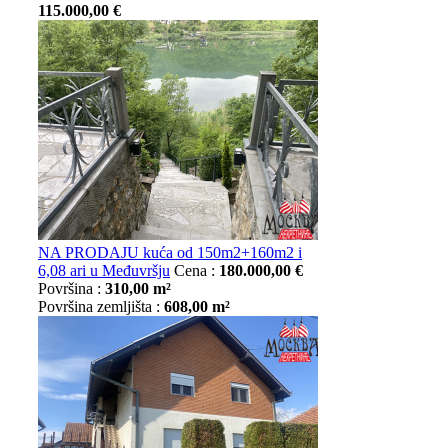
115.000,00 €
NA PRODAJU kuća od 150m2+160m2 i
6,08 ari u Međuvršju
Cena :
180.000,00 €
Površina :
310,00 m²
Površina zemljišta :
608,00 m²