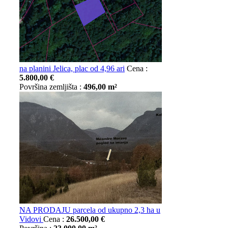
na planini Jelica, plac od 4,96 ari
Cena :
5.800,00 €
Površina zemljišta :
496,00 m²
NA PRODAJU parcela od ukupno 2,3 ha u
Vidovi
Cena :
26.500,00 €