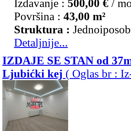
Izdavanje :
500,00 €
/ m
Površina :
43,00 m²
Struktura :
Jednoiposob
Detaljnije...
IZDAJE SE STAN od 37m2
Ljubićki kej
( Oglas br : I