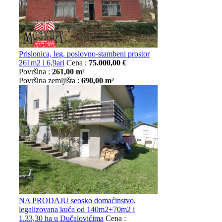
Prislonica, leg. poslovno-stambeni prostor
261m2 i 6,9ari
Cena :
75.000,00 €
Površina :
261,00 m²
Površina zemljišta :
690,00 m²
NA PRODAJU seosko domaćinstvo,
legalizovana kuća od 140m2+70m2 i
1.33,30 ha u Dučalovićima
Cena :