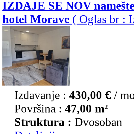
IZDAJE SE NOV namešten
hotel Morave
( Oglas br : 
Izdavanje :
430,00 €
/ m
Površina :
47,00 m²
Struktura :
Dvosoban