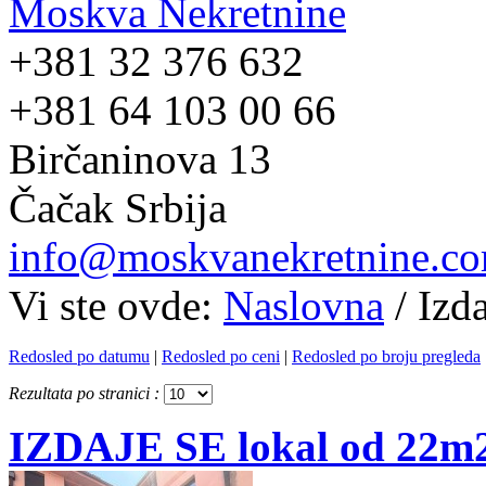
Moskva Nekretnine
+381 32 376 632
+381 64 103 00 66
Birčaninova 13
Čačak Srbija
info@moskvanekretnine.c
Vi ste ovde:
Naslovna
/
Izd
Redosled po datumu
|
Redosled po ceni
|
Redosled po broju pregleda
Rezultata po stranici :
IZDAJE SE lokal od 22m2