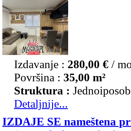
Izdavanje :
280,00 €
/ m
Površina :
35,00 m²
Struktura :
Jednoiposob
Detaljnije...
IZDAJE SE nameštena pri