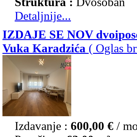
Struktura :
Dvosoban
Detaljnije...
IZDAJE SE NOV dvoiposob
Vuka Karadzića
( Oglas br
Izdavanje :
600,00 €
/ m