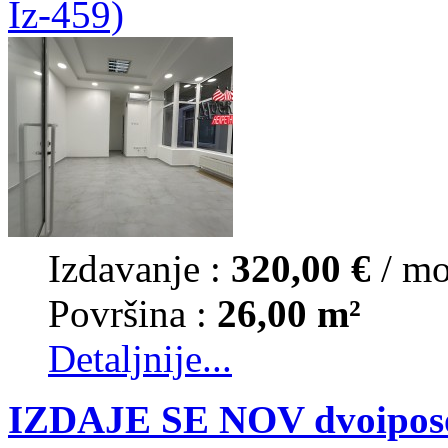
Iz-459)
Izdavanje :
320,00 €
/ m
Površina :
26,00 m²
Detaljnije...
IZDAJE SE NOV dvoiposob