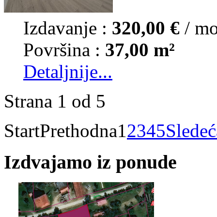
Izdavanje :
320,00 €
/ m
Površina :
37,00 m²
Detaljnije...
Strana 1 od 5
Start
Prethodna
1
2
3
4
5
Sledeć
Izdvajamo iz ponude