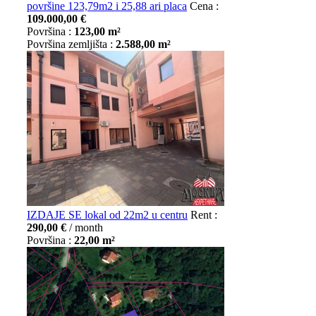
površine 123,79m2 i 25,88 ari placa
Cena :
109.000,00 €
Površina :
123,00 m²
Površina zemljišta :
2.588,00 m²
IZDAJE SE lokal od 22m2 u centru
Rent :
290,00 €
/ month
Površina :
22,00 m²