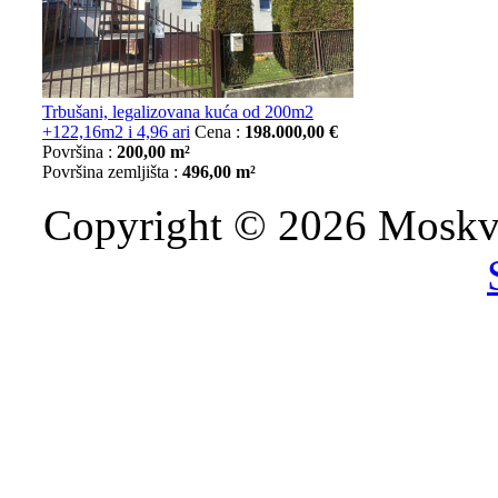
Trbušani, legalizovana kuća od 200m2
+122,16m2 i 4,96 ari
Cena :
198.000,00 €
Površina :
200,00 m²
Površina zemljišta :
496,00 m²
Copyright © 2026 Moskva