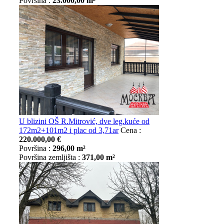
Površina :
23.000,00 m²
U blizini OŠ R.Mitrović, dve leg.kuće od
172m2+101m2 i plac od 3,71ar
Cena :
220.000,00 €
Površina :
296,00 m²
Površina zemljišta :
371,00 m²